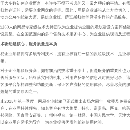
对于大多数初创企业而言，有许多不得不考虑但又非常之琐碎的事情。有
件归档存证的，需要企业网盘的等等。因此，网易企业邮箱从全方位切入
动办公APP邮箱大师、易信企业版、萨班斯归档等灵活多样的产品服务。
超过60人的网易专家级技术支持团队为企业提供全面的规划建设方案评估
建设意见。在全国范围内的多个售前技术服务中心，为企业提供现场及远
技术驱动是核心，服务质量是本质
网易企业邮箱拥有多项专利技术，拥有业界首屈一指的反垃圾技术，是业
邮箱。
为对于企业邮箱服务商，拥有前沿的技术重于泰山，但是服务的重要性也
前售后服务团队，始终落实回访机制，对用户反馈的信息及时做好记录、
行客服平台架构调整和功能更新，保证客户流畅的使用体验。尽善尽美的
界翘楚的重要原因之一。
止2015年第一季度，网易企业邮箱已正式推出市场六周年，收费及免费企
用户，在业界持续领先，知名客户有恒大集团、特步、富贵鸟、匹克、哈
友邦保险、国泰君安证券、广州电视台、第一财经、中国人民大学、天津
续以企业用户需求为导向，为企业提供优质的邮箱使用体验。