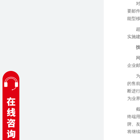
要邮
能型移
实施
企业
的售
断进
为业
截
终端
牌、
将继